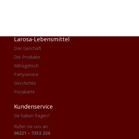
mitnehmen).
Larosa-Lebensmittel
Das Geschäft
Die Produkte
Mittagstisch
Partyservice
Geschichte
Pizzakarte
Kundenservice
Sie haben fragen?
Rufen Sie uns an:
06221 – 7352 224