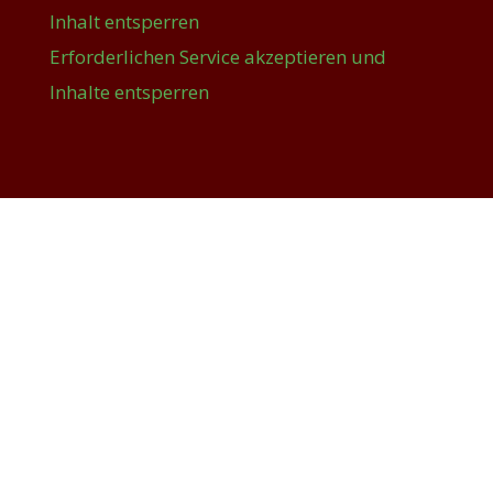
Inhalt entsperren
Erforderlichen Service akzeptieren und
Inhalte entsperren
Service und Kontakt
Sie haben eine Frage oder möchten sich
persönlich beraten lassen? Dann rufen Sie
uns einfach an:
06221 - 7352 224