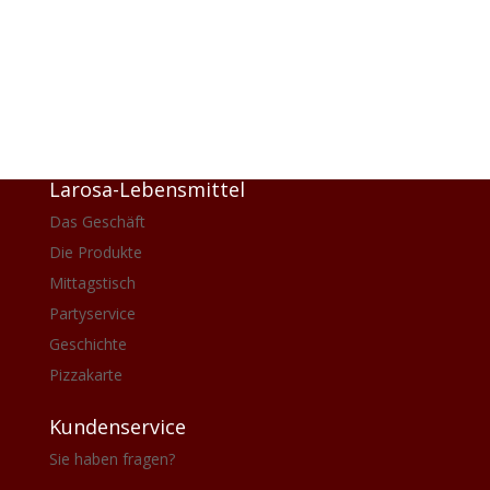
Unseren
Mittagstisch servieren wir Ihnen
von 11:00 bis 15:00 Uhr
(auch zum
mitnehmen).
Larosa-Lebensmittel
Das Geschäft
Die Produkte
Mittagstisch
Partyservice
Geschichte
Pizzakarte
Kundenservice
Sie haben fragen?