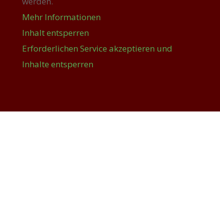
werden.
Mehr Informationen
Inhalt entsperren
Erforderlichen Service akzeptieren und
Inhalte entsperren
Service und Kontakt
Sie haben eine Frage oder möchten sich
persönlich beraten lassen? Dann rufen Sie
uns einfach an: