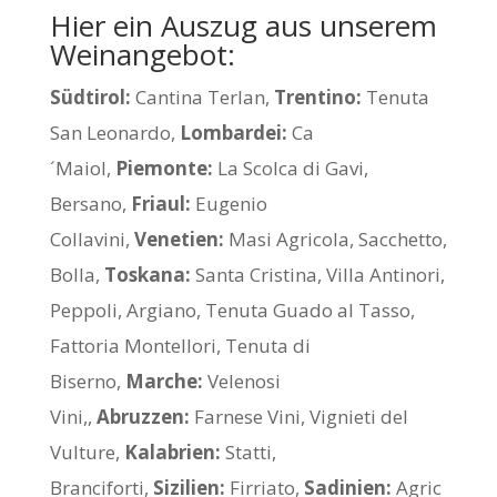
Hier ein Auszug aus unserem
Weinangebot:
Südtirol:
Cantina Terlan,
Trentino:
Tenuta
San Leonardo,
Lombardei:
Ca
´Maiol,
Piemonte:
La Scolca di Gavi,
Bersano,
Friaul:
Eugenio
Collavini,
Venetien:
Masi Agricola, Sacchetto,
Bolla,
Toskana:
Santa Cristina, Villa Antinori,
Peppoli, Argiano, Tenuta Guado al Tasso,
Fattoria Montellori, Tenuta di
Biserno,
Marche:
Velenosi
Vini,,
Abruzzen:
Farnese Vini, Vignieti del
Vulture,
Kalabrien:
Statti,
Branciforti,
Sizilien:
Firriato,
Sadinien:
Agric