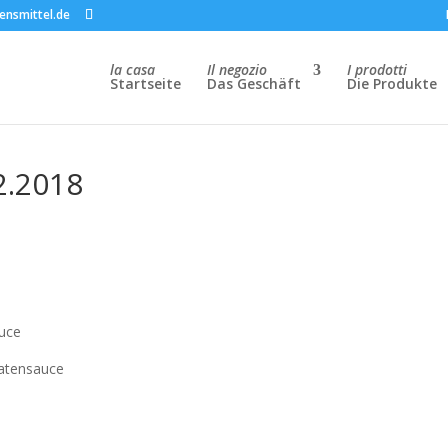
ensmittel.de
la casa
Il negozio
I prodotti
Startseite
Das Geschäft
Die Produkte
2.2018
auce
matensauce