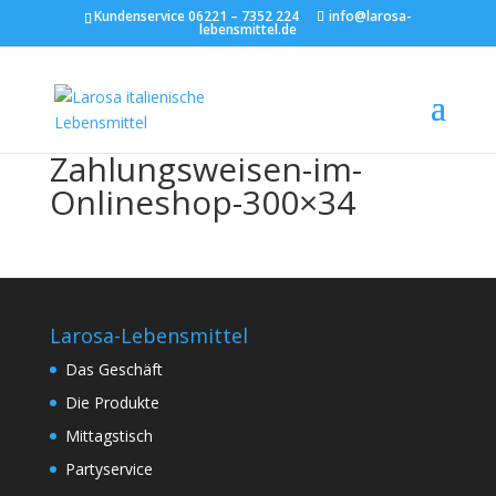
Kundenservice 06221 – 7352 224
info@larosa-
lebensmittel.de
Zahlungsweisen-im-
Onlineshop-300×34
Larosa-Lebensmittel
Das Geschäft
Die Produkte
Mittagstisch
Partyservice