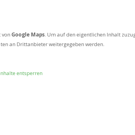
agen, dann kommen Sie vorbei oder s
t von
Google Maps
. Um auf den eigentlichen Inhalt zuzugr
Daten an Drittanbieter weitergegeben werden.
Inhalte entsperren
Sicher Zahlen