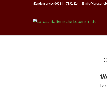
Kundenservice 06221 – 7352 224
info@larosa-leb
O
Hi
Lar